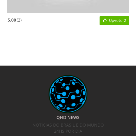
5.00
2
Upvote
2
QHD NEWS
NOTÍCIAS DO BRASIL E DO MUNDO
24HS POR DIA