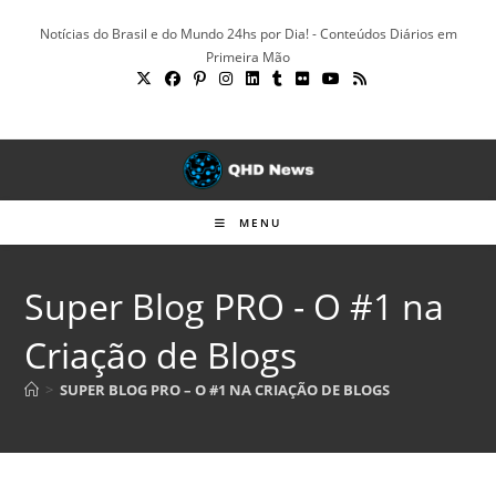
Ir
Notícias do Brasil e do Mundo 24hs por Dia! - Conteúdos Diários em
para
Primeira Mão
o
conteúdo
MENU
Super Blog PRO - O #1 na
Criação de Blogs
>
SUPER BLOG PRO – O #1 NA CRIAÇÃO DE BLOGS