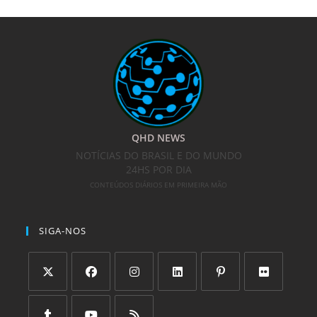
QHD NEWS
NOTÍCIAS DO BRASIL E DO MUNDO
24HS POR DIA
CONTEÚDOS DIÁRIOS EM PRIMEIRA MÃO
SIGA-NOS
Abre
Abre
Abre
Abre
Abre
Abre
em
em
em
em
em
em