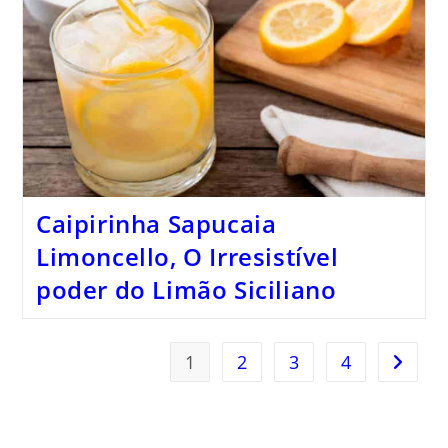
Caipirinha Sapucaia
Limoncello, O Irresistível
poder do Limão Siciliano
1
2
3
4
Ir para