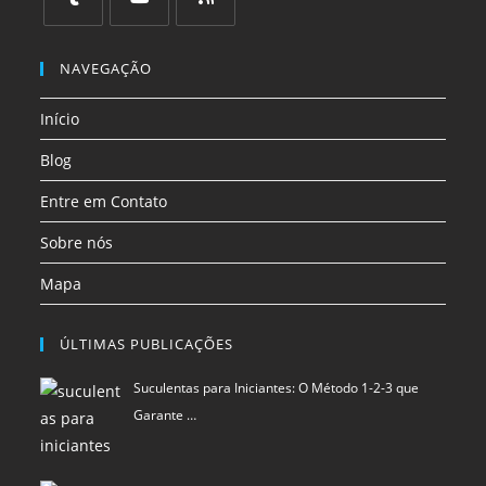
uma
uma
uma
uma
uma
uma
Abre
Abre
Abre
nova
nova
nova
nova
nova
nova
em
em
em
NAVEGAÇÃO
aba
aba
aba
aba
aba
aba
uma
uma
uma
Início
nova
nova
nova
aba
aba
aba
Blog
Entre em Contato
Sobre nós
Mapa
ÚLTIMAS PUBLICAÇÕES
Suculentas para Iniciantes: O Método 1-2-3 que
Garante …