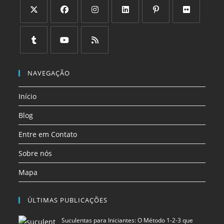
Abre
Abre
Abre
Abre
Abre
Abre
em
em
em
em
em
em
uma
uma
uma
uma
uma
uma
Abre
Abre
Abre
nova
nova
nova
nova
nova
nova
em
em
em
NAVEGAÇÃO
aba
aba
aba
aba
aba
aba
uma
uma
uma
Início
nova
nova
nova
aba
aba
aba
Blog
Entre em Contato
Sobre nós
Mapa
ÚLTIMAS PUBLICAÇÕES
Suculentas para Iniciantes: O Método 1-2-3 que