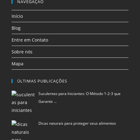
em
em
em
NAVEGAÇÃO
aba
aba
aba
aba
aba
aba
uma
uma
uma
Início
nova
nova
nova
aba
aba
aba
Blog
Entre em Contato
Sobre nós
Mapa
ÚLTIMAS PUBLICAÇÕES
Suculentas para Iniciantes: O Método 1-2-3 que
Garante …
Dicas naturais para proteger seus alimentos