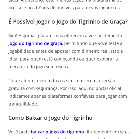
acesso e nos bônus disponíveis para novos jogadores.
É Possível Jogar o Jogo do Tigrinho de Graça?
Sim! Algumas plataformas oferecem a versão demo do
jogo do tigrinho de graça
, permitindo que você teste a
jogabilidade antes de apostar com dinheiro real. Isso é
ideal para quem está começando ou quer explorar a
mecânica do jogo sem riscos.
Fique atento: nem todos os sites oferecem a versão
gratuita com segurança. Por isso, aqui no portal oficial,
indicamos apenas plataformas confiáveis para jogar com
tranquilidade.
Como Baixar o Jogo do Tigrinho
Você pode
baixar o jogo do tigrinho
diretamente em sites