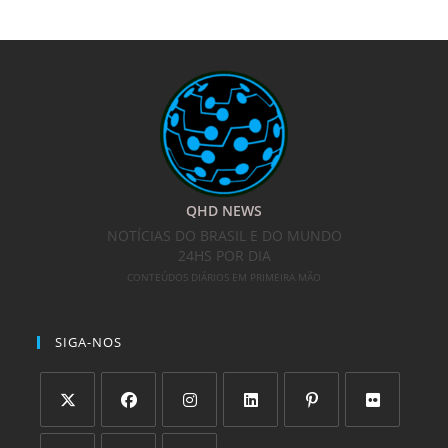
QHD NEWS
NOTÍCIAS DO BRASIL E DO MUNDO
24HS POR DIA
CONTEÚDOS DIÁRIOS EM PRIMEIRA MÃO
SIGA-NOS
Abre
Abre
Abre
Abre
Abre
Abre