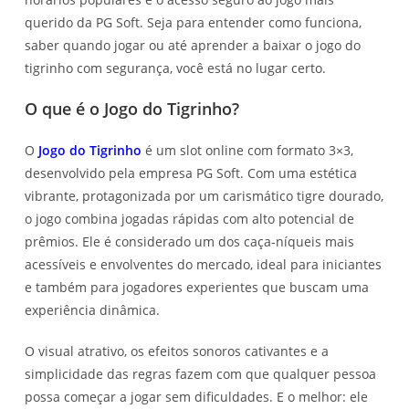
querido da PG Soft. Seja para entender como funciona,
saber quando jogar ou até aprender a baixar o jogo do
tigrinho com segurança, você está no lugar certo.
O que é o Jogo do Tigrinho?
O
Jogo do Tigrinho
é um slot online com formato 3×3,
desenvolvido pela empresa PG Soft. Com uma estética
vibrante, protagonizada por um carismático tigre dourado,
o jogo combina jogadas rápidas com alto potencial de
prêmios. Ele é considerado um dos caça-níqueis mais
acessíveis e envolventes do mercado, ideal para iniciantes
e também para jogadores experientes que buscam uma
experiência dinâmica.
O visual atrativo, os efeitos sonoros cativantes e a
simplicidade das regras fazem com que qualquer pessoa
possa começar a jogar sem dificuldades. E o melhor: ele